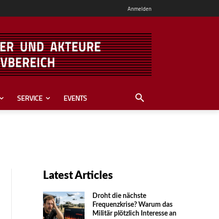
Anmelden
SERVICE
EVENTS
Latest Articles
Droht die nächste
Frequenzkrise? Warum das
Mili­tär plötzlich Inte­resse an