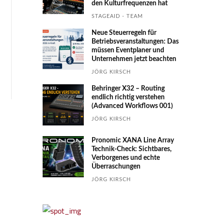
den Kultur­fre­quen­zen hat
STAGEAID - TEAM
Neue Steuerregeln für
Betriebs­ver­an­stal­tungen: Das
müssen Event­planer und
Unter­nehmen jetzt beachten
JÖRG KIRSCH
Behringer X32 – Routing
endlich richtig verstehen
(Advanced Workflows 001)
JÖRG KIRSCH
Pronomic XANA Line Array
Technik-Check: Sichtbares,
Verborgenes und echte
Überraschungen
JÖRG KIRSCH