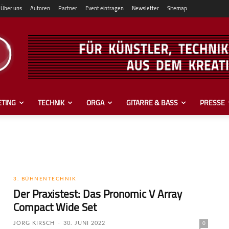
Über uns
Autoren
Partner
Event eintragen
Newsletter
Sitemap
TING
TECHNIK
ORGA
GITARRE & BASS
PRESSE
3. BÜHNENTECHNIK
Der Praxistest: Das Pronomic V Array
Compact Wide Set
JÖRG KIRSCH
-
30. JUNI 2022
0