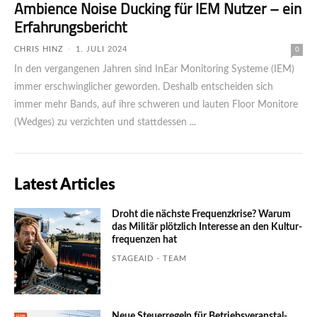
Ambience Noise Ducking für IEM Nutzer – ein
Erfahrungsbericht
CHRIS HINZ
-
1. JULI 2024
0
In den vergangenen Jahren sind InEar Monitoring Systeme (IEM)
immer erschwinglicher geworden. Deshalb entscheiden sich
immer mehr Bands, auf ihre schweren und lauten Floor Monitore
(Wedges) zu verzichten und stattdessen ...
Latest Articles
Droht die nächste Frequenzkrise? Warum
das Mili­tär plötzlich Inte­resse an den Kultur­
fre­quen­zen hat
STAGEAID - TEAM
Neue Steuerregeln für Betriebs­ver­an­stal­