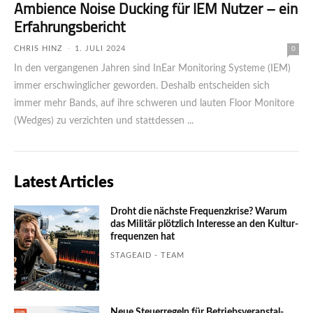
Ambience Noise Ducking für IEM Nutzer – ein
Erfahrungsbericht
CHRIS HINZ
-
1. JULI 2024
0
In den vergangenen Jahren sind InEar Monitoring Systeme (IEM)
immer erschwinglicher geworden. Deshalb entscheiden sich
immer mehr Bands, auf ihre schweren und lauten Floor Monitore
(Wedges) zu verzichten und stattdessen ...
Latest Articles
Droht die nächste Frequenzkrise? Warum
das Mili­tär plötzlich Inte­resse an den Kultur­
fre­quen­zen hat
STAGEAID - TEAM
Neue Steuerregeln für Betriebs­ver­an­stal­