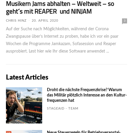
Musikern Jams abhalten – Weltweit – so
geht´s mit REAPER und NINJAM
CHRIS HINZ
-
20. APRIL 2020
3
Auf der Suche nach Möglichkeiten, während der Corona
Zwangspause über’s Internet zu proben, habe ich vor ein paar
Wochen die Programme Jamkazam, Sofasession und Reaper
ausprobiert. Lest hier wie Ihr diese Software anwendet ...
Latest Articles
Droht die nächste Frequenzkrise? Warum
das Mili­tär plötzlich Inte­resse an den Kultur­
fre­quen­zen hat
STAGEAID - TEAM
Neue Steuerregeln für Betriebs­ver­an­stal­