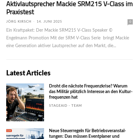
Aktivlautsprecher Mackie SRM215 V-Class im
Praxistest
JÖRG KIRSCH
-
14. JUNI 2025
0
Ein Kraftpaket: Der Mackie SRM215 V-Class Speaker ©
Engelmann Promotion Mit der SRM V-Class Serie bringt Mackie
eine Generation aktiver Lautsprecher auf den Markt, die...
Latest Articles
Droht die nächste Frequenzkrise? Warum
das Mili­tär plötzlich Inte­resse an den Kultur­
fre­quen­zen hat
STAGEAID - TEAM
Neue Steuerregeln für Betriebs­ver­an­stal­
tungen: Das müssen Event­planer und