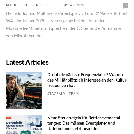
MACKIE - PETER RIEDEL
-
1. FEBRUAR 2020
0
Heimstudio und Multimedia-Arbeitsplatz / Foto: ©Mackie Bothell,
WA - im Januar 2020 – Neuzugänge bei den beliebten
Multimedia-Monitorlautsprechern der CR-Serie, die Aufnahme
von Mikrofonen der...
Latest Articles
Droht die nächste Frequenzkrise? Warum
das Mili­tär plötzlich Inte­resse an den Kultur­
fre­quen­zen hat
STAGEAID - TEAM
Neue Steuerregeln für Betriebs­ver­an­stal­
tungen: Das müssen Event­planer und
Unter­nehmen jetzt beachten