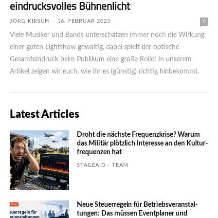
eindrucksvolles Bühnenlicht
JÖRG KIRSCH
-
16. FEBRUAR 2023
0
Viele Musiker und Bands unterschätzen immer noch die Wirkung
einer guten Lightshow gewaltig, dabei spielt der optische
Gesamteindruck beim Publikum eine große Rolle! In unserem
Artikel zeigen wir euch, wie ihr es (günstig) richtig hinbekommt.
Latest Articles
Droht die nächste Frequenzkrise? Warum
das Mili­tär plötzlich Inte­resse an den Kultur­
fre­quen­zen hat
STAGEAID - TEAM
Neue Steuerregeln für Betriebs­ver­an­stal­
tungen: Das müssen Event­planer und