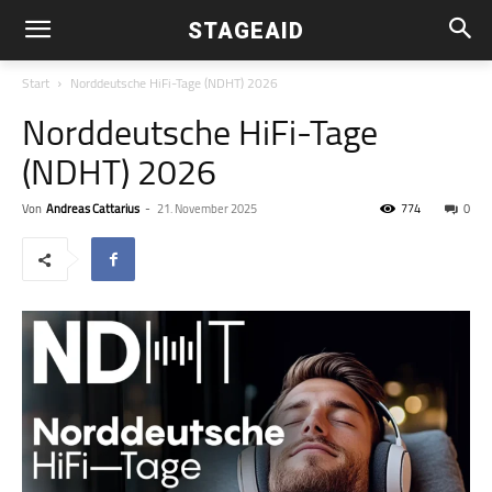
STAGEAID
Start
Norddeutsche HiFi-Tage (NDHT) 2026
Norddeutsche HiFi-Tage
(NDHT) 2026
Von
Andreas Cattarius
-
21. November 2025
774
0