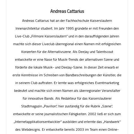
Andreas Cattarius
Andreas Cattarius hat an der Fachhochschule Kaiserslautern
Innenarchitektur studiert. Im Jahr 1995 gründete er mit Freunden den
Live-Club „Fillmore Kaiserslautern“ und in den darauffolgenden Jahren
machte sich dieser Liveclub überregional einen Namen mit erfolgreichen
Konzerten für die Alternativszene. Als DeeJay und Talentscout
entwickelte er eine Nase für Musik-Trends der alternativen Szene und
förderte die lokale Musik- und DeeJay-Szene. In dieser Zeit erwarb er
erste Kenntnisse im Schreiben von Bandbeschreibungen der Künstler, die
in seinem Club auftraten. Er lernte was erfolgreiches Eventmarketing
bedeutet und machte sich einen Namen als überregionaler Veranstalter
für innovative Bands. Als Redakteur für das Kaiserslauterer
Stadtmagazin „Pavillon“, hier zuständig für die Rubrik „Szene“,
entwickelte er seine journalistischen Fähigkeiten. 2002 ließ er sich zum
„Internetapplikationsentwickler“ ausbilden und erlernte das „Handwerk“
des Webdesigns. Er entwickelte bereits 2003 im Team einen Online-