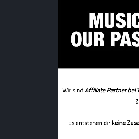
Wir sind
Affiliate Partner b
g
Es entstehen dir
keine Zus