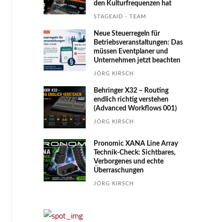
den Kultur­fre­quen­zen hat
STAGEAID - TEAM
Neue Steuerregeln für
Betriebs­ver­an­stal­tungen: Das
müssen Event­planer und
Unter­nehmen jetzt beachten
JÖRG KIRSCH
Behringer X32 – Routing
endlich richtig verstehen
(Advanced Workflows 001)
JÖRG KIRSCH
Pronomic XANA Line Array
Technik-Check: Sichtbares,
Verborgenes und echte
Überraschungen
JÖRG KIRSCH