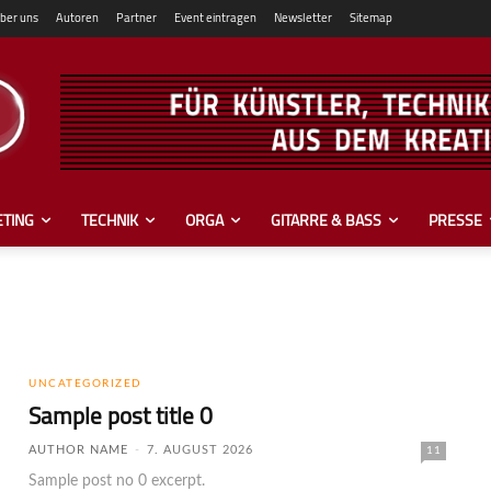
ber uns
Autoren
Partner
Event eintragen
Newsletter
Sitemap
TING
TECHNIK
ORGA
GITARRE & BASS
PRESSE
UNCATEGORIZED
Sample post title 0
AUTHOR NAME
-
7. AUGUST 2026
11
Sample post no 0 excerpt.