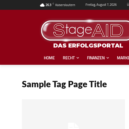
C
Ü
Freitag, August 7, 2026
26.3
Kaiserslautern
DAS ERFOLGSPORTAL
HOME
RECHT
FINANZEN
MARKE
Sample Tag Page Title