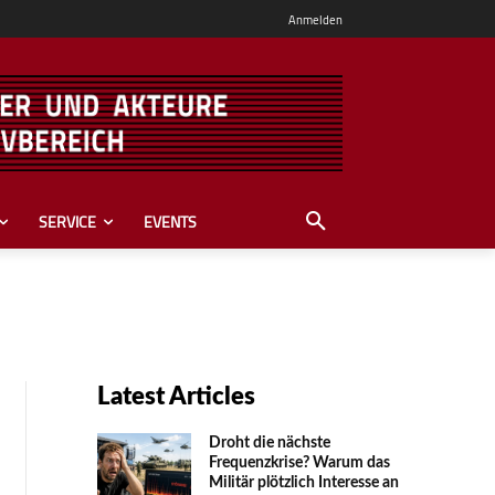
Anmelden
SERVICE
EVENTS
Latest Articles
Droht die nächste
Frequenzkrise? Warum das
Mili­tär plötzlich Inte­resse an