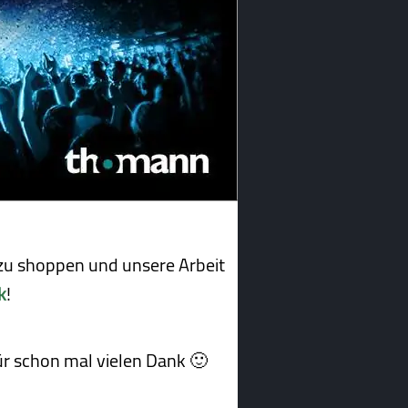
u shoppen und unsere Arbeit
k
!
afür schon mal vielen Dank 🙂