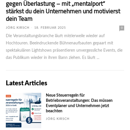
gegen Überlastung – mit „mental­port“
stärkst du dein Unter­nehmen und motivierst
dein Team
JÖRG KIRSCH
-
18. FEBRUAR 2025
0
Die Veranstaltungsbranche läuft mittlerweile wieder auf
Hochtouren. Beeindruckende Bühnenaufbauten gepaart mit
spektakulären Lightshows präsentieren unvergessliche Events, die
das Publikum wieder in ihren Bann ziehen. Es läuft ...
Latest Articles
Neue Steuerregeln für
Betriebsveranstaltungen: Das müssen
Eventplaner und Unternehmen jetzt
beachten
JÖRG KIRSCH