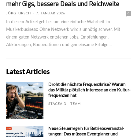
mehr Gigs, bessere Deals und Reichweite
JÖRG KIRSCH
-
7. JANUAR 2026
0
In diesem Artikel geht es um eine einfache Wahrheit im
Musikerbusiness: Ohne Netz­werk wird’s unnötig schwer. Mit
einem guten Netzwerk entstehen Jobs, Empfehlungen,
Abkürzungen, Kooperationen und gemeinsame Erfolge ...
Latest Articles
Droht die nächste Frequenzkrise? Warum
das Mili­tär plötzlich Inte­resse an den Kultur­
fre­quen­zen hat
STAGEAID - TEAM
Neue Steuerregeln für Betriebs­ver­an­stal­
tungen: Das müssen Event­planer und