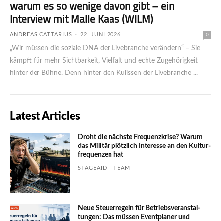
warum es so wenige davon gibt – ein
Interview mit Malle Kaas (WILM)
ANDREAS CATTARIUS
-
22. JUNI 2026
0
„Wir müssen die soziale DNA der Livebranche verändern“ – Sie
kämpft für mehr Sichtbarkeit, Vielfalt und echte Zugehörigkeit
hinter der Bühne. Denn hinter den Kulissen der Livebranche ...
Latest Articles
Droht die nächste Frequenzkrise? Warum
das Mili­tär plötzlich Inte­resse an den Kultur­
fre­quen­zen hat
STAGEAID - TEAM
Neue Steuerregeln für Betriebs­ver­an­stal­
tungen: Das müssen Event­planer und