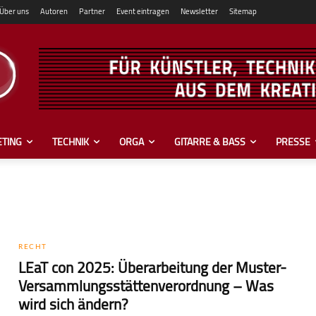
Über uns
Autoren
Partner
Event eintragen
Newsletter
Sitemap
TING
TECHNIK
ORGA
GITARRE & BASS
PRESSE
RECHT
LEaT con 2025: Überarbeitung der Muster-
Versammlungsstättenverordnung – Was
wird sich ändern?