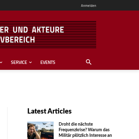
Anmelden
SERVICE
EVENTS
Latest Articles
Droht die nächste
Frequenzkrise? Warum das
Mili­tär plötzlich Inte­resse an