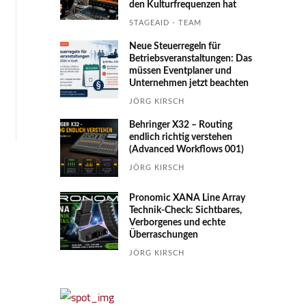
den Kultur­fre­quen­zen hat
STAGEAID - TEAM
Neue Steuerregeln für
Betriebs­ver­an­stal­tungen: Das
müssen Event­planer und
Unter­nehmen jetzt beachten
JÖRG KIRSCH
Behringer X32 – Routing
endlich richtig verstehen
(Advanced Workflows 001)
JÖRG KIRSCH
Pronomic XANA Line Array
Technik-Check: Sichtbares,
Verborgenes und echte
Überraschungen
JÖRG KIRSCH