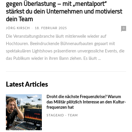
gegen Überlastung – mit „mental­port“
stärkst du dein Unter­nehmen und motivierst
dein Team
JÖRG KIRSCH
-
18. FEBRUAR 2025
0
Die Veranstaltungsbranche läuft mittlerweile wieder auf
Hochtouren. Beeindruckende Bühnenaufbauten gepaart mit
spektakulären Lightshows präsentieren unvergessliche Events, die
das Publikum wieder in ihren Bann ziehen. Es läuft ...
Latest Articles
Droht die nächste Frequenzkrise? Warum
das Mili­tär plötzlich Inte­resse an den Kultur­
fre­quen­zen hat
STAGEAID - TEAM