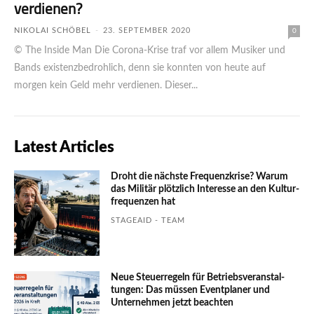
verdienen?
NIKOLAI SCHÖBEL
-
23. SEPTEMBER 2020
0
© The Inside Man Die Corona-Krise traf vor allem Musiker und
Bands existenzbedrohlich, denn sie konnten von heute auf
morgen kein Geld mehr verdienen. Dieser...
Latest Articles
Droht die nächste Frequenzkrise? Warum
das Mili­tär plötzlich Inte­resse an den Kultur­
fre­quen­zen hat
STAGEAID - TEAM
Neue Steuerregeln für Betriebs­ver­an­stal­
tungen: Das müssen Event­planer und
Unter­nehmen jetzt beachten