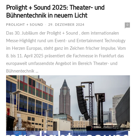
Prolight + Sound 2025: Theater- und
Bühnentechnik in neuem Licht
PROLIGHT + SOUND
-
29. DEZEMBER 2024
0
Das 30. Jubiläum der Prolight + Sound , dem internationalen
Messe-Highlight rund um Event- und Entertainment Technology
im Herzen Europas, steht ganz im Zeichen frischer Impulse. Vom
8. bis 11. April 2025 prä­sen­tiert die Fachmesse in Frankfurt das
europaweit umfassend­ste Angebot im Bereich Theater- und
Bühnentechnik ...