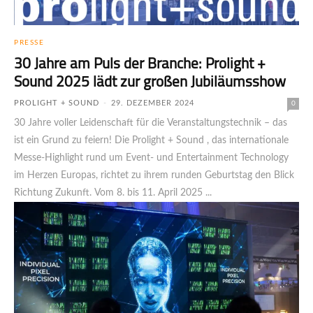
PRESSE
30 Jahre am Puls der Branche: Prolight +
Sound 2025 lädt zur großen Jubiläumsshow
PROLIGHT + SOUND
-
29. DEZEMBER 2024
0
30 Jahre voller Leidenschaft für die Veranstaltungstechnik – das
ist ein Grund zu feiern! Die Prolight + Sound , das internationale
Messe-Highlight rund um Event- und Entertainment Technology
im Herzen Europas, richtet zu ihrem runden Geburtstag den Blick
Richtung Zukunft. Vom 8. bis 11. April 2025 ...