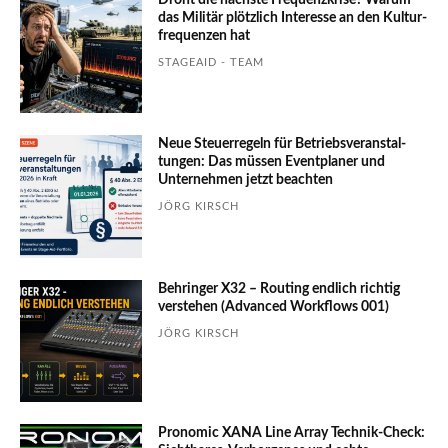
das Mili­tär plötzlich Inte­resse an den Kultur­
fre­quen­zen hat
STAGEAID - TEAM
Neue Steuerregeln für Betriebs­ver­an­stal­
tungen: Das müssen Event­planer und
Unter­nehmen jetzt beachten
JÖRG KIRSCH
Behringer X32 – Routing endlich richtig
verstehen (Advanced Workflows 001)
JÖRG KIRSCH
Pronomic XANA Line Array Technik-Check: