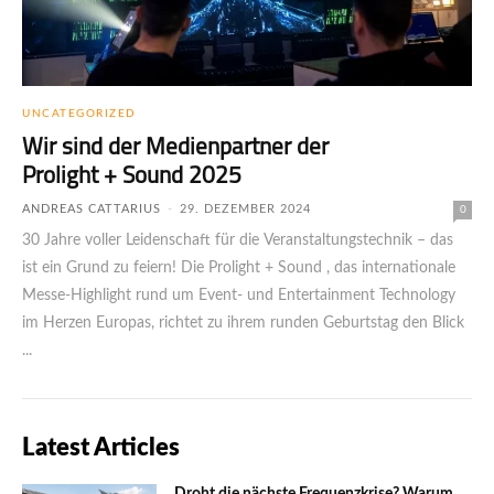
UNCATEGORIZED
Wir sind der Medienpartner der
Prolight + Sound 2025
ANDREAS CATTARIUS
-
29. DEZEMBER 2024
0
30 Jahre voller Leidenschaft für die Ver­an­stal­tungs­technik – das
ist ein Grund zu feiern! Die Prolight + Sound , das internationale
Messe-Highlight rund um Event- und Entertainment Technology
im Herzen Europas, richtet zu ihrem runden Geburtstag den Blick
...
Latest Articles
Droht die nächste Frequenzkrise? Warum