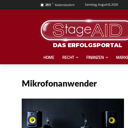
C
Samstag, August 8, 2026
28.5
Kaiserslautern
DAS ERFOLGSPORTAL
HOME
RECHT
FINANZEN
MARKE
Mikrofonanwender