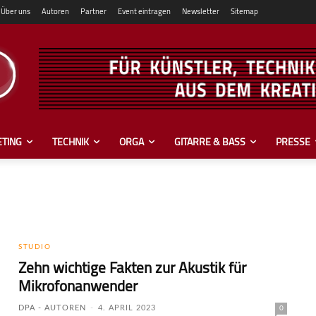
Über uns
Autoren
Partner
Event eintragen
Newsletter
Sitemap
TING
TECHNIK
ORGA
GITARRE & BASS
PRESSE
STUDIO
Zehn wichtige Fakten zur Akustik für
Mikrofonanwender
DPA - AUTOREN
-
4. APRIL 2023
0