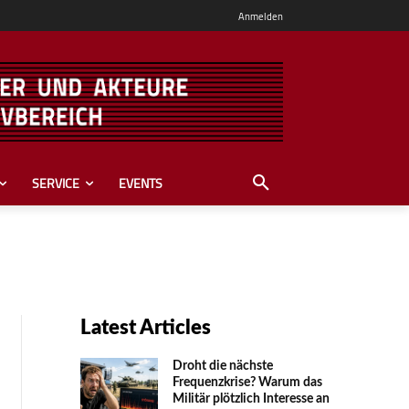
Anmelden
SERVICE
EVENTS
Latest Articles
Droht die nächste
Frequenzkrise? Warum das
Mili­tär plötzlich Inte­resse an