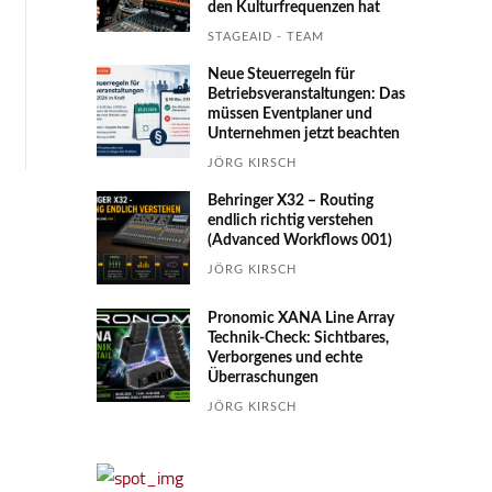
den Kultur­fre­quen­zen hat
STAGEAID - TEAM
Neue Steuerregeln für
Betriebs­ver­an­stal­tungen: Das
müssen Event­planer und
Unter­nehmen jetzt beachten
JÖRG KIRSCH
Behringer X32 – Routing
endlich richtig verstehen
(Advanced Workflows 001)
JÖRG KIRSCH
Pronomic XANA Line Array
Technik-Check: Sichtbares,
Verborgenes und echte
Überraschungen
JÖRG KIRSCH