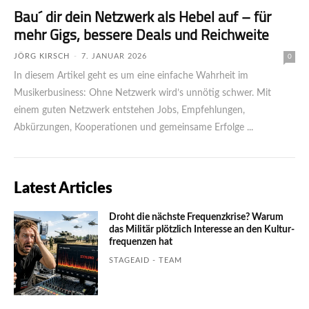
Bau´ dir dein Netzwerk als Hebel auf – für
mehr Gigs, bessere Deals und Reichweite
JÖRG KIRSCH
-
7. JANUAR 2026
0
In diesem Artikel geht es um eine einfache Wahrheit im
Musikerbusiness: Ohne Netz­werk wird’s unnötig schwer. Mit
einem guten Netzwerk entstehen Jobs, Empfehlungen,
Abkürzungen, Kooperationen und gemeinsame Erfolge ...
Latest Articles
Droht die nächste Frequenzkrise? Warum
das Mili­tär plötzlich Inte­resse an den Kultur­
fre­quen­zen hat
STAGEAID - TEAM