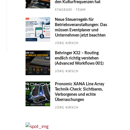
den Kultur­fre­quen­zen hat
STAGEAID - TEAM
Neue Steuerregeln für
Betriebs­ver­an­stal­tungen: Das
müssen Event­planer und
Unter­nehmen jetzt beachten
JÖRG KIRSCH
Behringer X32 – Routing
endlich richtig verstehen
(Advanced Workflows 001)
JÖRG KIRSCH
Pronomic XANA Line Array
Technik-Check: Sichtbares,
Verborgenes und echte
Überraschungen
JÖRG KIRSCH