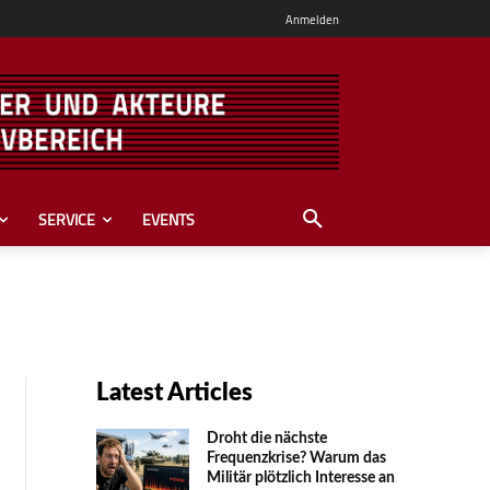
Anmelden
SERVICE
EVENTS
Latest Articles
Droht die nächste
Frequenzkrise? Warum das
Mili­tär plötzlich Inte­resse an