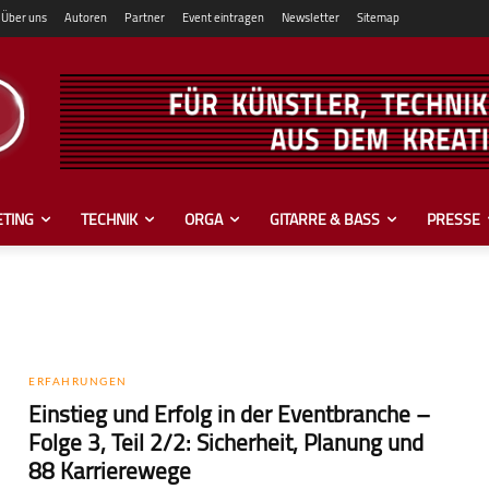
Über uns
Autoren
Partner
Event eintragen
Newsletter
Sitemap
TING
TECHNIK
ORGA
GITARRE & BASS
PRESSE
ERFAHRUNGEN
Einstieg und Erfolg in der Eventbranche –
Folge 3, Teil 2/2: Sicherheit, Pla­nung und
88 Karrierewege