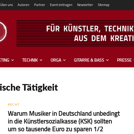
Über uns
Autoren
Partner
Event eintragen
Newsletter
Sitemap
TING
TECHNIK
ORGA
GITARRE & BASS
PRESSE
ische Tätigkeit
RECHT
Warum Musiker in Deutschland unbedingt
in die Künstlersozial­kasse (KSK) sollten
um so tausende Euro zu sparen 1/2