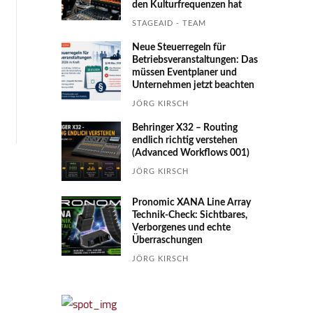
den Kultur­fre­quen­zen hat
STAGEAID - TEAM
Neue Steuerregeln für
Betriebs­ver­an­stal­tungen: Das
müssen Event­planer und
Unter­nehmen jetzt beachten
JÖRG KIRSCH
Behringer X32 – Routing
endlich richtig verstehen
(Advanced Workflows 001)
JÖRG KIRSCH
Pronomic XANA Line Array
Technik-Check: Sichtbares,
Verborgenes und echte
Überraschungen
JÖRG KIRSCH