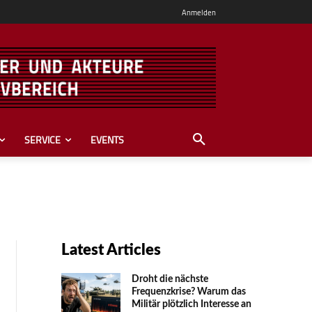
Anmelden
SERVICE
EVENTS
Latest Articles
Droht die nächste
Frequenzkrise? Warum das
Mili­tär plötzlich Inte­resse an