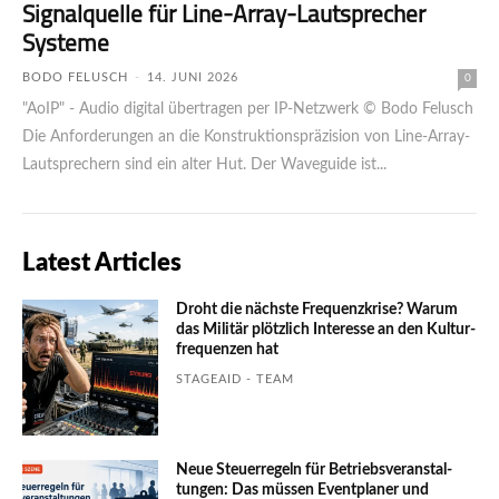
Signalquelle für Line-Array-Lautsprecher
Systeme
BODO FELUSCH
-
14. JUNI 2026
0
"AoIP" - Audio digital übertragen per IP-Netzwerk © Bodo Felusch
Die Anforderungen an die Konstruktionspräzision von Line-Array-
Lautsprechern sind ein alter Hut. Der Waveguide ist...
Latest Articles
Droht die nächste Frequenzkrise? Warum
das Mili­tär plötzlich Inte­resse an den Kultur­
fre­quen­zen hat
STAGEAID - TEAM
Neue Steuerregeln für Betriebs­ver­an­stal­
tungen: Das müssen Event­planer und