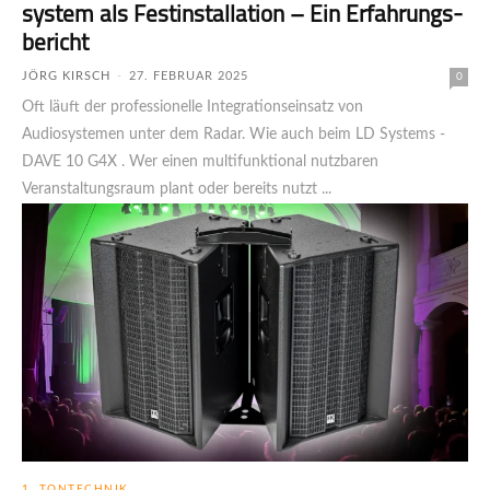
system als Festinstallation – Ein Erfahrungs­
bericht
JÖRG KIRSCH
-
27. FEBRUAR 2025
0
Oft läuft der professionelle Integrationseinsatz von
Audiosystemen unter dem Radar. Wie auch beim LD Systems -
DAVE 10 G4X . Wer einen multifunktional nutzbaren
Veranstaltungsraum plant oder bereits nutzt ...
1. TONTECHNIK