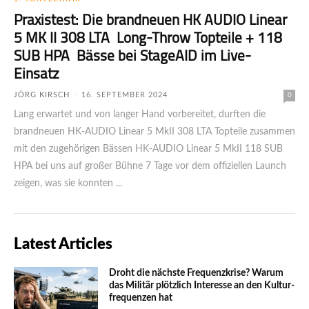
Praxistest: Die brandneuen HK AUDIO Linear
5 MK II 308 LTA Long-Throw Topteile + 118
SUB HPA Bässe bei StageAID im Live-
Einsatz
JÖRG KIRSCH
-
16. SEPTEMBER 2024
0
Lang erwartet und von langer Hand vorbereitet, durften die
brand­neuen HK-AUDIO Linear 5 MkII 308 LTA Topteile zusammen
mit den zugehörigen Bässen HK-AUDIO Linear 5 MkII 118 SUB
HPA bei uns auf großer Bühne 7 Tage vor dem offiziellen Launch
zeigen, was sie konnten ...
Latest Articles
Droht die nächste Frequenzkrise? Warum
das Mili­tär plötzlich Inte­resse an den Kultur­
fre­quen­zen hat