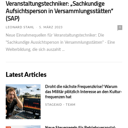
Veranstaltungstechniker: „Sachkundige
Aufsichtsperson in Versammlungsstätten“
(SAP)
LEONARD STAHL
-
5. MÄRZ 2023
0
Neue Einnahmequellen für Veranstaltungstechniker: Die
"Sachkundige Aussichtsperson in Versammlungsstätten" - Eine
Weiterbildung, die sich auszahlt ...
Latest Articles
Droht die nächste Frequenzkrise? Warum
das Mili­tär plötzlich Inte­resse an den Kultur­
fre­quen­zen hat
STAGEAID - TEAM