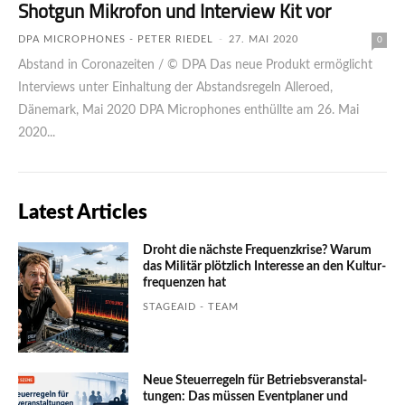
Shotgun Mikrofon und Interview Kit vor
DPA MICROPHONES - PETER RIEDEL
-
27. MAI 2020
0
Abstand in Coronazeiten / © DPA Das neue Produkt ermöglicht
Interviews unter Einhaltung der Abstandsregeln Alleroed,
Dänemark, Mai 2020 DPA Microphones enthüllte am 26. Mai
2020...
Latest Articles
Droht die nächste Frequenzkrise? Warum
das Mili­tär plötzlich Inte­resse an den Kultur­
fre­quen­zen hat
STAGEAID - TEAM
Neue Steuerregeln für Betriebs­ver­an­stal­
tungen: Das müssen Event­planer und