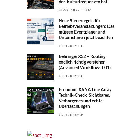
den Kultur­fre­quen­zen hat
STAGEAID - TEAM
Neue Steuerregeln für
Betriebs­ver­an­stal­tungen: Das
müssen Event­planer und
Unter­nehmen jetzt beachten
JÖRG KIRSCH
Behringer X32 – Routing
endlich richtig verstehen
(Advanced Workflows 001)
JÖRG KIRSCH
Pronomic XANA Line Array
Technik-Check: Sichtbares,
Verborgenes und echte
Überraschungen
JÖRG KIRSCH