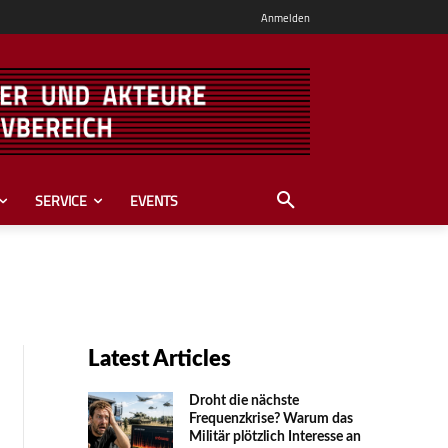
Anmelden
SERVICE
EVENTS
Latest Articles
Droht die nächste
Frequenzkrise? Warum das
Mili­tär plötzlich Inte­resse an