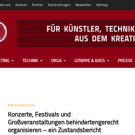
ber uns
Autoren
Partner
Event eintragen
Newsletter
Sitemap
TING
TECHNIK
ORGA
GITARRE & BASS
PRESSE
ERFAHRUNGEN
Konzerte, Festivals und
Großveranstaltungen behindertengerecht
organisieren – ein Zustandsbericht