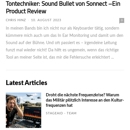
Tontechniker: Sound Bullet von Sonnect –Ein
Product Review
CHRIS HINZ
-
10. AUGUST 2023
0
In meinen Bands bin ich nicht nur als Keyboarder tätig, sondern
kümmere mich auch um das In Ear Monitoring und damit um den
Sound auf der Bühne. Und oft passiert es – irgendeine Leitung
funzt mal wieder nicht! Da hilft es ungemein, wenn das richtige
Tool an meiner Seite ist, das mir die Fehlersuche erleichtert ...
Latest Articles
Droht die nächste Frequenzkrise? Warum
das Mili­tär plötzlich Inte­resse an den Kultur­
fre­quen­zen hat
STAGEAID - TEAM