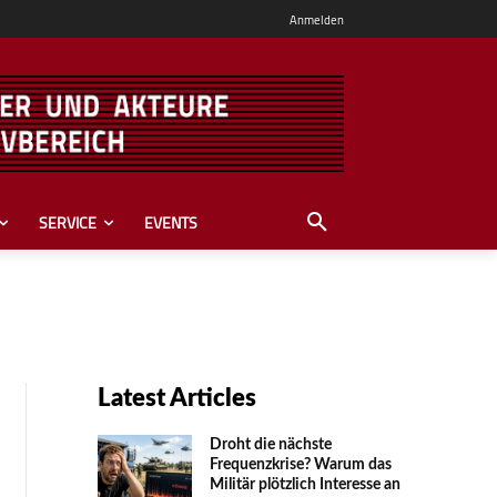
Anmelden
SERVICE
EVENTS
Latest Articles
Droht die nächste
Frequenzkrise? Warum das
Mili­tär plötzlich Inte­resse an