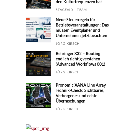
den Kultur­fre­quen­zen hat
STAGEAID - TEAM
Neue Steuerregeln für
Betriebs­ver­an­stal­tungen: Das
müssen Event­planer und
Unter­nehmen jetzt beachten
JÖRG KIRSCH
Behringer X32 – Routing
endlich richtig verstehen
(Advanced Workflows 001)
JÖRG KIRSCH
Pronomic XANA Line Array
Technik-Check: Sichtbares,
Verborgenes und echte
Überraschungen
JÖRG KIRSCH