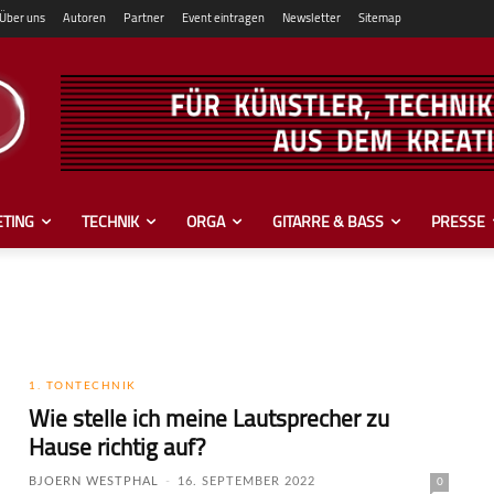
Über uns
Autoren
Partner
Event eintragen
Newsletter
Sitemap
TING
TECHNIK
ORGA
GITARRE & BASS
PRESSE
1. TONTECHNIK
Wie stelle ich meine Lautsprecher zu
Hause richtig auf?
BJOERN WESTPHAL
-
16. SEPTEMBER 2022
0