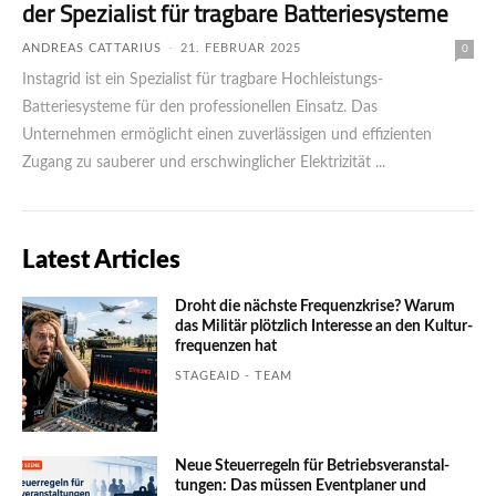
der Spezialist für tragbare Batteriesysteme
ANDREAS CATTARIUS
-
21. FEBRUAR 2025
0
Instagrid ist ein Spezialist für tragbare Hochleistungs-
Batteriesysteme für den profes­sio­nel­len Einsatz. Das
Unternehmen ermöglicht einen zuverlässigen und effizienten
Zugang zu sauberer und erschwinglicher Elektrizität ...
Latest Articles
Droht die nächste Frequenzkrise? Warum
das Mili­tär plötzlich Inte­resse an den Kultur­
fre­quen­zen hat
STAGEAID - TEAM
Neue Steuerregeln für Betriebs­ver­an­stal­
tungen: Das müssen Event­planer und