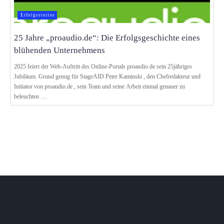
Erfolgsstories
25 Jahre „proaudio.de“: Die Er­folgs­geschichte eines
blühenden Unternehmens
2025 feiert der Web-Auftritt des Online-Portals proaudio.de sein 25jähriges
Jubiläum. Grund genug für StageAID Peter Kaminski , den Chefredakteur und
Initiator von proaudio.de , sein Team und seine Arbeit einmal genauer zu
beleuchten …