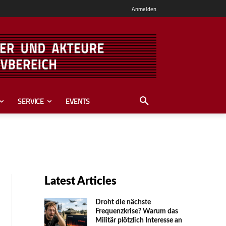
Anmelden
SERVICE
EVENTS
Latest Articles
Droht die nächste
Frequenzkrise? Warum das
Mili­tär plötzlich Inte­resse an