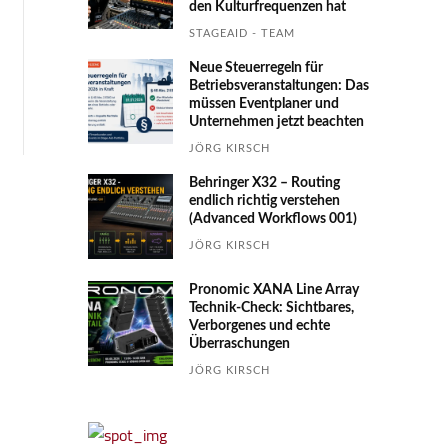
den Kultur­fre­quen­zen hat
STAGEAID - TEAM
Neue Steuerregeln für
Betriebs­ver­an­stal­tungen: Das
müssen Event­planer und
Unter­nehmen jetzt beachten
JÖRG KIRSCH
Behringer X32 – Routing
endlich richtig verstehen
(Advanced Workflows 001)
JÖRG KIRSCH
Pronomic XANA Line Array
Technik-Check: Sichtbares,
Verborgenes und echte
Überraschungen
JÖRG KIRSCH