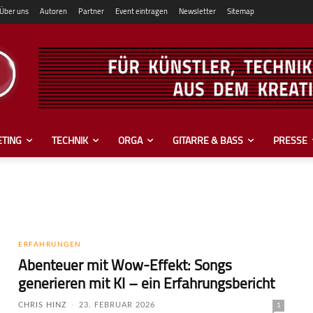
Über uns
Autoren
Partner
Event eintragen
Newsletter
Sitemap
TING
TECHNIK
ORGA
GITARRE & BASS
PRESSE
ERFAHRUNGEN
Abenteuer mit Wow-Effekt: Songs
generieren mit KI – ein Erfahrungsbericht
CHRIS HINZ
-
23. FEBRUAR 2026
1