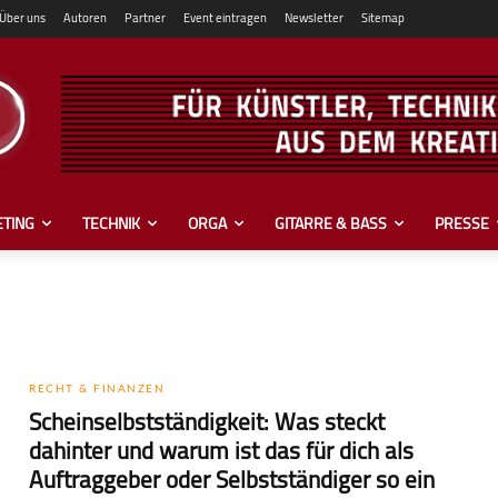
Über uns
Autoren
Partner
Event eintragen
Newsletter
Sitemap
TING
TECHNIK
ORGA
GITARRE & BASS
PRESSE
RECHT & FINANZEN
Scheinselbstständigkeit: Was steckt
dahinter und warum ist das für dich als
Auf­trag­ge­ber oder Selbst­stän­di­ger so ein