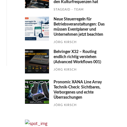
den Kultur­fre­quen­zen hat
STAGEAID - TEAM
Neue Steuerregeln für
Betriebs­ver­an­stal­tungen: Das
müssen Event­planer und
Unter­nehmen jetzt beachten
JÖRG KIRSCH
Behringer X32 – Routing
endlich richtig verstehen
(Advanced Workflows 001)
JÖRG KIRSCH
Pronomic XANA Line Array
Technik-Check: Sichtbares,
Verborgenes und echte
Überraschungen
JÖRG KIRSCH