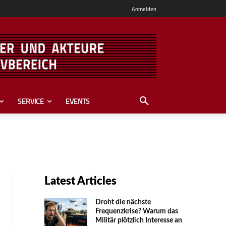
Anmelden
SERVICE
EVENTS
Latest Articles
Droht die nächste
Frequenzkrise? Warum das
Mili­tär plötzlich Inte­resse an