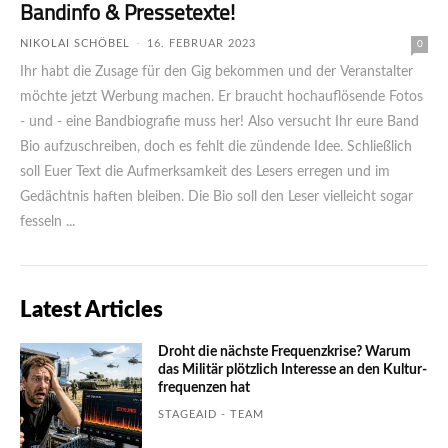
Bandinfo & Pressetexte!
NIKOLAI SCHÖBEL
-
16. FEBRUAR 2023
0
Ihr habt die Zusage für den Gig bekommen und der Veranstalter
möchte jetzt Werbung machen. Er braucht hochauflösende Fotos
- und - eine Bandbiografie muss her! Also versucht Ihr eure Band
Bio aufzuschreiben, doch es fehlt die zündende Idee. Schließlich
soll Euer Text die Aufmerksamkeit des Lesers erregen und im
Gedächtnis haften bleiben. Die Bio soll den Leser vielleicht sogar
fesseln ...
Latest Articles
Droht die nächste Frequenzkrise? Warum
das Mili­tär plötzlich Inte­resse an den Kultur­
fre­quen­zen hat
STAGEAID - TEAM