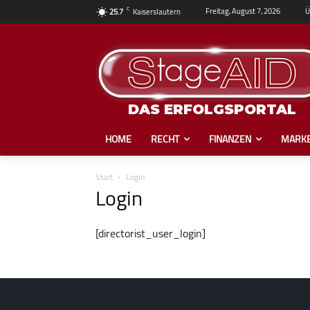
C
Ü
Freitag, August 7, 2026
25.7
Kaiserslautern
DAS ERFOLGSPORTAL
HOME
RECHT
FINANZEN
MARKE
Start
Login
Login
[directorist_user_login]