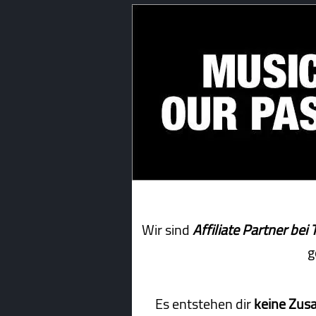
Wir sind
Affiliate Partner b
g
Es entstehen dir
keine Zus